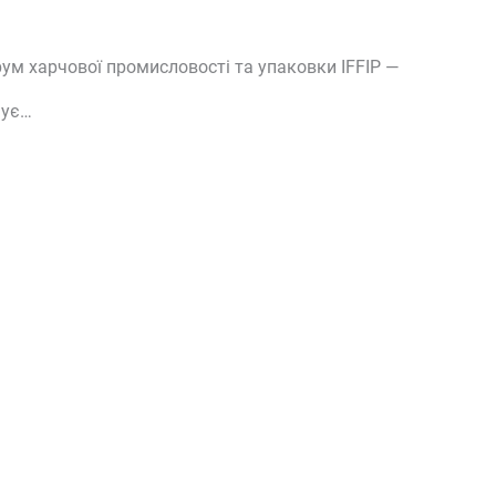
ум харчової промисловості та упаковки IFFIP —
нує…