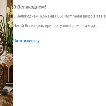
З Великоднем!
З Великоднем! Команда ESI Prommetal щиро вітає ва
Нехай Великдень принесе у ваші домівки мир,…
Читати новину