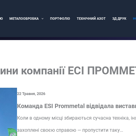
ІЮ
МЕТАЛООБРОБКА
ПОРТФОЛІО
ТЕХНІЧНИЙ АЗОТ
3Д ДРУК
Н
ини компанії ЕСІ ПРОММ
22 Травня, 2026
Команда ESI Prommetal відвідала вистав
Коли в одному місці збираються сучасна техніка, ін
захоплені своєю справою — пропустити таку…