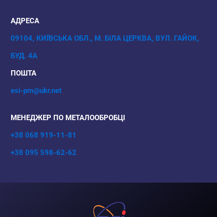
АДРЕСА
09104, КИЇВСЬКА ОБЛ., М. БІЛА ЦЕРКВА, ВУЛ. ГАЙОК,
БУД. 4А
ПОШТА
esi-pm@ukr.net
МЕНЕДЖЕР ПО МЕТАЛООБРОБЦІ
+38 068 919-11-81
+38 095 598-62-62