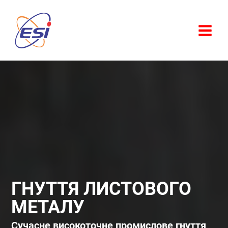
Перейти
до
вмісту
ГНУТТЯ ЛИСТОВОГО
МЕТАЛУ
Сучасне високоточне промислове гнуття