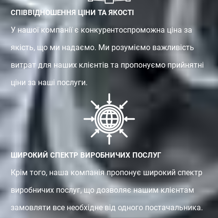
СПІВВІДНОШЕННЯ ЦІНИ ТА ЯКОСТІ
У нашої компанії є конкурентоспроможна ціна за
якість, що ми надаємо. Ми розуміємо важливість
витрат для наших клієнтів та пропонуємо прийнятні
ціни за наші послуги.
ШИРОКИЙ СПЕКТР ВИРОБНИЧИХ ПОСЛУГ
Крім того, наша компанія пропонує широкий спектр
виробничих послуг, що дозволяє нашим клієнтам
замовляти все необхідне від одного постачальника.