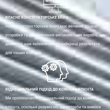
ВЛАСНЕ КОНСТРУКТОРСЬКЕ БЮРО
Наше конструкторське бюро має великий досвід
розробки та виготовлення високоякісних виробів, що
дозволяє нам забезпечувати найкращі результати
для наших клієнтів.
ІНДИВІДУАЛЬНИЙ ПІДХІД ДО КОЖНОГО КЛІЄНТА
Ми пропонуємо індивідуальний підхід до кожного
клієнта, оскільки розуміємо, що потреби та вимоги