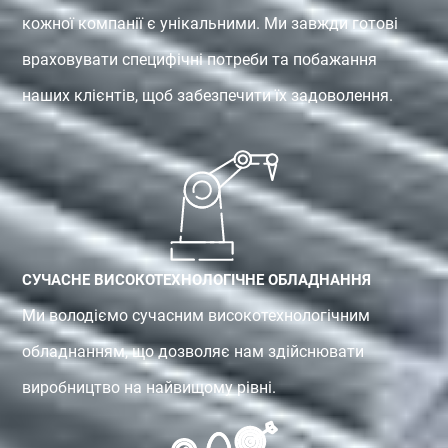
кожної компанії є унікальними. Ми завжди готові
враховувати специфічні потреби та побажання
наших клієнтів, щоб забезпечити їх задоволення.
СУЧАСНЕ ВИСОКОТЕХНОЛОГІЧНЕ ОБЛАДНАННЯ
Ми володіємо сучасним високотехнологічним
обладнанням, що дозволяє нам здійснювати
виробництво на найвищому рівні.