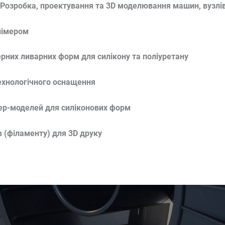
Розробка, проектування та 3D моделювання машин, вузлів,
лімером
рних ливарних форм для силікону та поліуретану
ехнологічного оснащення
ер-моделей для силіконових форм
 (філаменту) для 3D друку