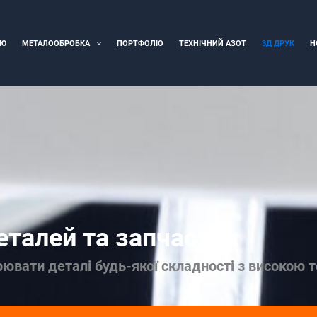
ІЮ
МЕТАЛООБРОБКА
ПОРТФОЛІО
ТЕХНІЧНИЙ АЗОТ
3Д ДРУК
Н
еталей та запчастин
рювати деталі будь-якої складності з високою 