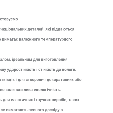
истовуємо
ункціональних деталей, які піддаються
е вимагає належного температурного
іалом, ідеальним для виготовлення
шу ударостійкість і стійкість до вологи.
тківців і для створення декоративних або
во коли важлива екологічність.
 для еластичних і гнучких виробів, таких
але вимагають певного досвіду в