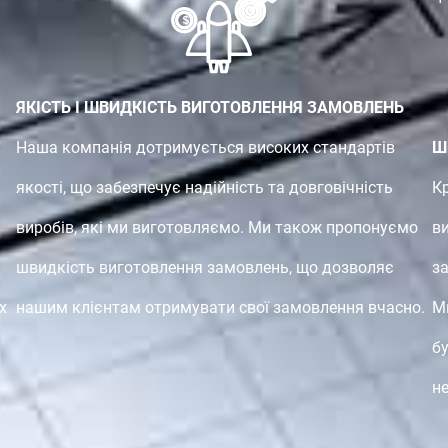
ЯКІСТЬ І ШВИДКІСТЬ ВИГОТОВЛЕННЯ ЗАМОВЛЕНЬ
Наша компанія дотримується високих стандартів
Ш
якості, що забезпечує надійність та довговічність
К
виробів, які ми виготовляємо. Ми також пропонуємо
в
швидкість виготовлення замовлень, що дозволяє
з
х
нашим клієнтам отримувати свої замовлення вчасно.
М
б
не