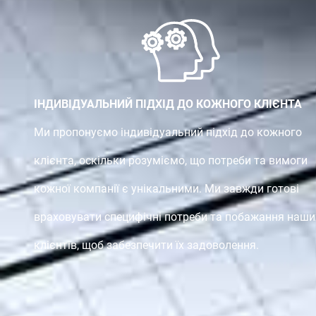
ІНДИВІДУАЛЬНИЙ ПІДХІД ДО КОЖНОГО КЛІЄНТА
Ми пропонуємо індивідуальний підхід до кожного
клієнта, оскільки розуміємо, що потреби та вимоги
кожної компанії є унікальними. Ми завжди готові
враховувати специфічні потреби та побажання наши
клієнтів, щоб забезпечити їх задоволення.