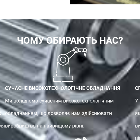
ЧОМУ ОБИРАЮТЬ НАС?
СУЧАСНЕ ВИСОКОТЕХНОЛОГІЧНЕ ОБЛАДНАННЯ
С
Ми володіємо сучасним високотехнологічним
У
о
обладнанням, що дозволяє нам здійснювати
я
ля
виробництво на найвищому рівні.
в
ці