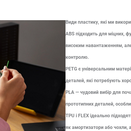
Види пластику, які ми викор
ABS
підходить для міцних, ф
високим навантаженням, ал
контролю.
PETG
є універсальним матер
деталей, які потребують хоро
PLA
— чудовий вибір для поча
прототипних деталей, особли
TPU
і
FLEX
ідеально підходять
як амортизатори або чохли, 