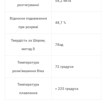
58,2 МПа
розтягуванні
Відносне подовження
48,7 %
при розриві
Твердість за Шором,
78од
метод D
Температура
72 градуси
розм’якшення Віка
Температура
> 225 градуса
плавлення