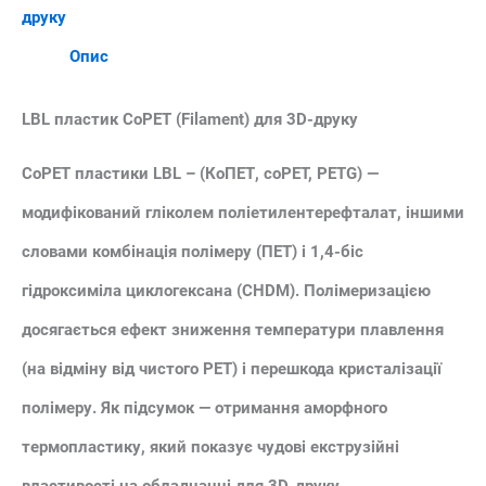
друку
Опис
LBL пластик CoPET (Filament) для 3D-друку
CoPET пластики LBL – (КоПЕТ, coPET, PETG) —
модифікований гліколем поліетилентерефталат, іншими
словами комбінація полімеру (ПЕТ) і 1,4-біс
гідроксиміла циклогексана (CHDM). Полімеризацією
досягається ефект зниження температури плавлення
(на відміну від чистого PET) і перешкода кристалізації
полімеру. Як підсумок — отримання аморфного
термопластику, який показує чудові екструзійні