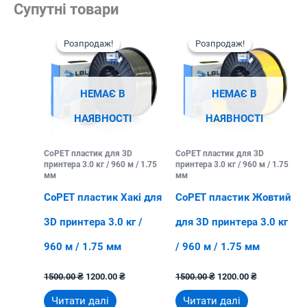
Супутні товари
Розпродаж!
Розпродаж!
Розпродаж!
Розпродаж!
НЕМАЄ В
НЕМАЄ В
НАЯВНОСТІ
НАЯВНОСТІ
CoPET пластик для 3D
CoPET пластик для 3D
принтера 3.0 кг / 960 м / 1.75
принтера 3.0 кг / 960 м / 1.75
мм
мм
CoPET пластик Хакі для
CoPET пластик Жовтий
3D принтера 3.0 кг /
для 3D принтера 3.0 кг
960 м / 1.75 мм
/ 960 м / 1.75 мм
Оригінальна
Поточна
Оригінальна
Поточна
1500.00
₴
1200.00
₴
1500.00
₴
1200.00
₴
ціна:
ціна:
ціна:
ціна:
1500.00 ₴.
1200.00 ₴.
1500.00 ₴.
1200.00 ₴.
Читати далі
Читати далі