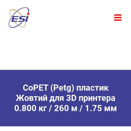
Перейти
Розпродаж!
до
вмісту
CoPET (Petg) пластик
Жовтий для 3D принтера
0.800 кг / 260 м / 1.75 мм