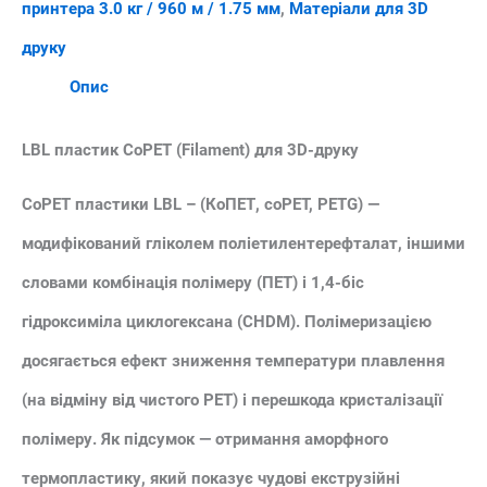
принтера 3.0 кг / 960 м / 1.75 мм
,
Матеріали для 3D
друку
Опис
LBL пластик CoPET (Filament) для 3D-друку
CoPET пластики LBL – (КоПЕТ, coPET, PETG) —
модифікований гліколем поліетилентерефталат, іншими
словами комбінація полімеру (ПЕТ) і 1,4-біс
гідроксиміла циклогексана (CHDM). Полімеризацією
досягається ефект зниження температури плавлення
(на відміну від чистого PET) і перешкода кристалізації
полімеру. Як підсумок — отримання аморфного
термопластику, який показує чудові екструзійні