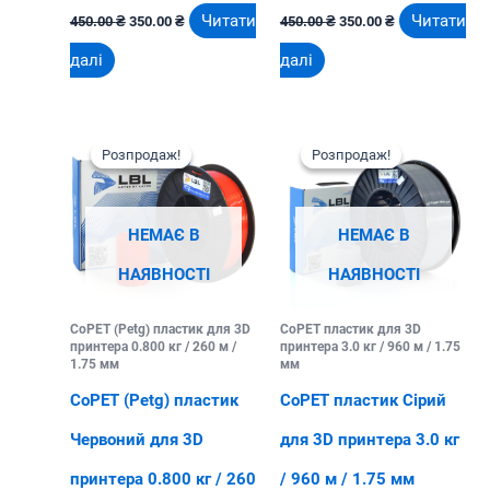
Оригінальна
Поточна
Оригінальна
Поточна
Читати
Читати
450.00
₴
350.00
₴
450.00
₴
350.00
₴
ціна:
ціна:
ціна:
ціна:
450.00 ₴.
350.00 ₴.
450.00 ₴.
350.00 ₴.
далі
далі
Розпродаж!
Розпродаж!
Розпродаж!
Розпродаж!
НЕМАЄ В
НЕМАЄ В
НАЯВНОСТІ
НАЯВНОСТІ
CoPET (Petg) пластик для 3D
CoPET пластик для 3D
принтера 0.800 кг / 260 м /
принтера 3.0 кг / 960 м / 1.75
1.75 мм
мм
CoPET (Petg) пластик
CoPET пластик Сірий
Червоний для 3D
для 3D принтера 3.0 кг
принтера 0.800 кг / 260
/ 960 м / 1.75 мм