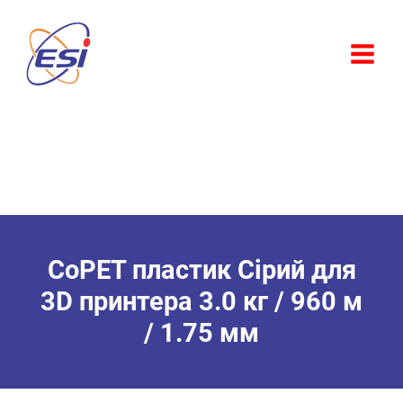
Перейти
Розпродаж!
до
вмісту
CoPET пластик Сірий для
3D принтера 3.0 кг / 960 м
/ 1.75 мм