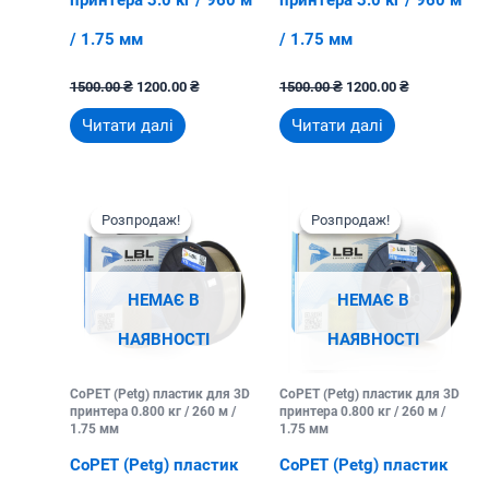
/ 1.75 мм
/ 1.75 мм
Оригінальна
Поточна
Оригінальна
Поточна
1500.00
₴
1200.00
₴
1500.00
₴
1200.00
₴
ціна:
ціна:
ціна:
ціна:
1500.00 ₴.
1200.00 ₴.
1500.00 ₴.
1200.00 ₴.
Читати далі
Читати далі
Розпродаж!
Розпродаж!
Розпродаж!
Розпродаж!
НЕМАЄ В
НЕМАЄ В
НАЯВНОСТІ
НАЯВНОСТІ
CoPET (Petg) пластик для 3D
CoPET (Petg) пластик для 3D
принтера 0.800 кг / 260 м /
принтера 0.800 кг / 260 м /
1.75 мм
1.75 мм
CoPET (Petg) пластик
CoPET (Petg) пластик