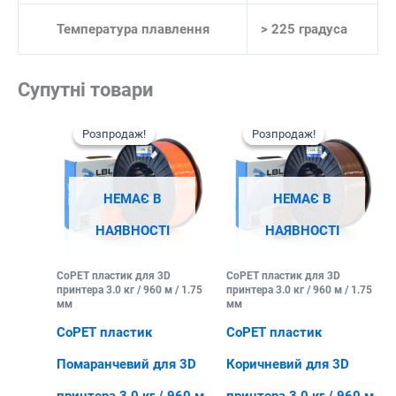
Температура плавлення
> 225 градуса
Супутні товари
Розпродаж!
Розпродаж!
Розпродаж!
Розпродаж!
НЕМАЄ В
НЕМАЄ В
НАЯВНОСТІ
НАЯВНОСТІ
CoPET пластик для 3D
CoPET пластик для 3D
принтера 3.0 кг / 960 м / 1.75
принтера 3.0 кг / 960 м / 1.75
мм
мм
CoPET пластик
CoPET пластик
Помаранчевий для 3D
Коричневий для 3D
принтера 3.0 кг / 960 м
принтера 3.0 кг / 960 м