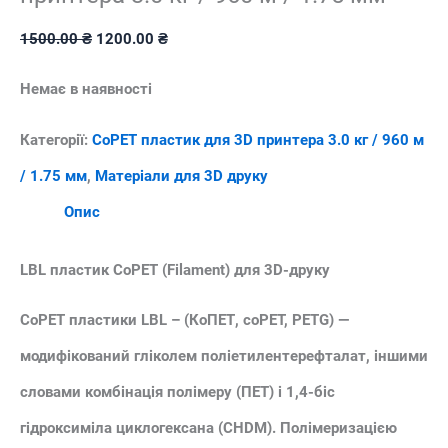
Оригінальна
Поточна
1500.00
₴
1200.00
₴
ціна:
ціна:
Немає в наявності
1500.00 ₴.
1200.00 ₴.
Категорії:
CoPET пластик для 3D принтера 3.0 кг / 960 м
/ 1.75 мм
,
Матеріали для 3D друку
Опис
LBL пластик CoPET (Filament) для 3D-друку
CoPET пластики LBL – (КоПЕТ, coPET, PETG) —
модифікований гліколем поліетилентерефталат, іншими
словами комбінація полімеру (ПЕТ) і 1,4-біс
гідроксиміла циклогексана (CHDM). Полімеризацією