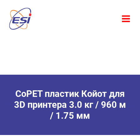
Перейти
Розпродаж!
до
вмісту
CoPET пластик Койот для
3D принтера 3.0 кг / 960 м
/ 1.75 мм