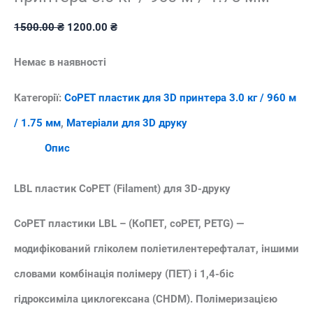
Оригінальна
Поточна
1500.00
₴
1200.00
₴
ціна:
ціна:
Немає в наявності
1500.00 ₴.
1200.00 ₴.
Категорії:
CoPET пластик для 3D принтера 3.0 кг / 960 м
/ 1.75 мм
,
Матеріали для 3D друку
Опис
LBL пластик CoPET (Filament) для 3D-друку
CoPET пластики LBL – (КоПЕТ, coPET, PETG) —
модифікований гліколем поліетилентерефталат, іншими
словами комбінація полімеру (ПЕТ) і 1,4-біс
гідроксиміла циклогексана (CHDM). Полімеризацією