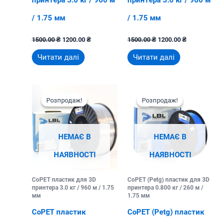
/ 1.75 мм
/ 1.75 мм
Оригінальна
Поточна
Оригінальна
Поточна
1500.00
₴
1200.00
₴
1500.00
₴
1200.00
₴
ціна:
ціна:
ціна:
ціна:
1500.00 ₴.
1200.00 ₴.
1500.00 ₴.
1200.00 ₴.
Читати далі
Читати далі
Розпродаж!
Розпродаж!
Розпродаж!
Розпродаж!
НЕМАЄ В
НЕМАЄ В
НАЯВНОСТІ
НАЯВНОСТІ
CoPET пластик для 3D
CoPET (Petg) пластик для 3D
принтера 3.0 кг / 960 м / 1.75
принтера 0.800 кг / 260 м /
мм
1.75 мм
CoPET пластик
CoPET (Petg) пластик