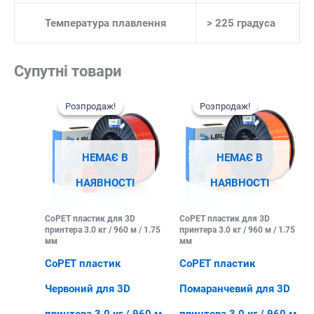
Температура плавлення
> 225 градуса
Супутні товари
Розпродаж!
Розпродаж!
Розпродаж!
Розпродаж!
НЕМАЄ В
НЕМАЄ В
НАЯВНОСТІ
НАЯВНОСТІ
CoPET пластик для 3D
CoPET пластик для 3D
принтера 3.0 кг / 960 м / 1.75
принтера 3.0 кг / 960 м / 1.75
мм
мм
CoPET пластик
CoPET пластик
Червоний для 3D
Помаранчевий для 3D
принтера 3.0 кг / 960 м
принтера 3.0 кг / 960 м