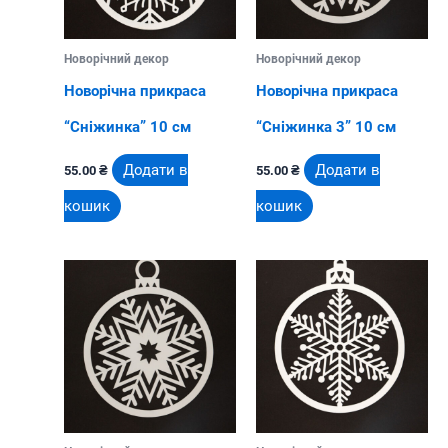
Новорічний декор
Новорічний декор
Новорічна прикраса
Новорічна прикраса
“Сніжинка” 10 см
“Сніжинка 3” 10 см
Додати в
Додати в
55.00
₴
55.00
₴
кошик
кошик