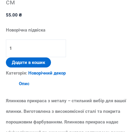
см
55.00
₴
Новорічна підвіска
Ялинкова
прикраса
Додати в кошик
"Витинанка"
Категорія:
Новорічний декор
10
Опис
см
кількість
Ялинкова прикраса з металу
– стильний вибір для вашої
ялинки. Виготовлена з високоякісної сталі та покрита
порошковим фарбуванням. Ялинкова прикраса надає