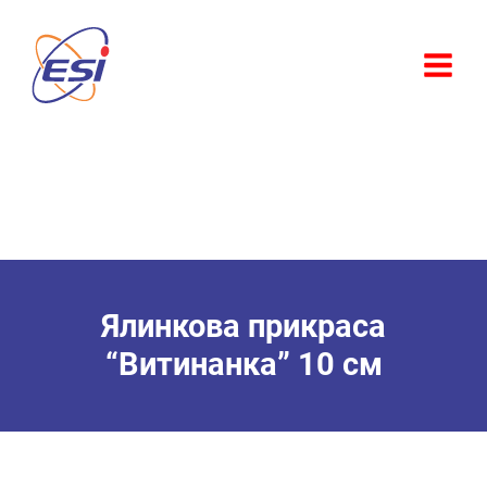
Перейти
до
вмісту
Ялинкова прикраса
“Витинанка” 10 см