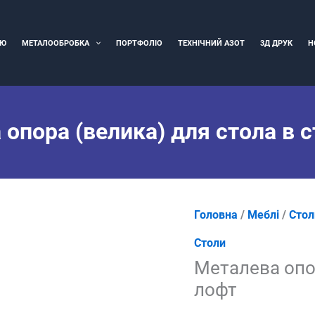
ІЮ
МЕТАЛООБРОБКА
ПОРТФОЛІО
ТЕХНІЧНИЙ АЗОТ
3Д ДРУК
Н
опора (велика) для стола в 
Головна
/
Меблі
/
Стол
Столи
Металева опор
лофт