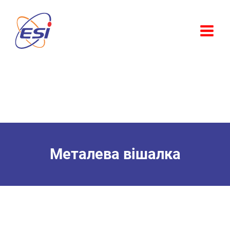
Перейти
до
вмісту
Металева вішалка