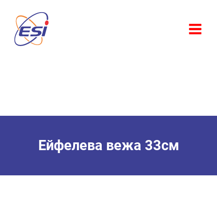
Перейти
до
вмісту
Ейфелева вежа 33см