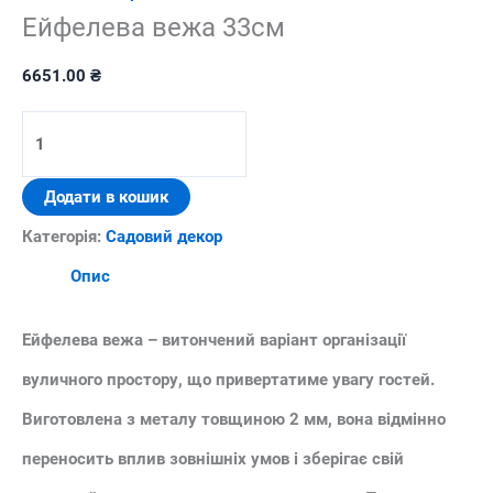
Ейфелева вежа 33см
6651.00
₴
Ейфелева
вежа
Додати в кошик
33см
Категорія:
Садовий декор
кількість
Опис
Ейфелева вежа – витончений варіант організації
вуличного простору, що привертатиме увагу гостей.
Виготовлена з металу товщиною 2 мм, вона відмінно
переносить вплив зовнішніх умов і зберігає свій