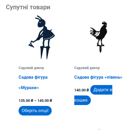
Супутні товари
Садовий декор
Садовий декор
Садова фігура
Садова фігура «півень»
«Мурахи»
Додати в
140.00
₴
Діапазон
кошик
135.00
₴
–
145.00
₴
цін:
від
Цей
Оберіть опції
135.00 ₴
до
товар
145.00 ₴