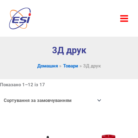
Перейти
до
вмісту
3Д друк
Домашня
Товари
3Д друк
Показано 1–12 із 17